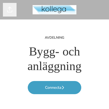
Dela sidan
AVDELNING
Bygg- och
anläggning
Connecta